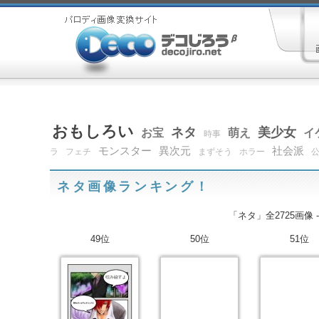
おもしろい
ネタ
美少女
お宝
萌え
イ
時事
モンスター
異次元
社会派
ラ
フェチ
まずそう
ホラー
ネタ画像ランキング！
「ネタ」全2725画像 
49位
50位
51位