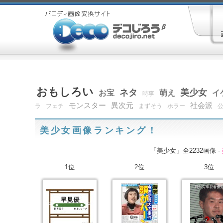
おもしろい
ネタ
美少女
お宝
萌え
イ
時事
モンスター
異次元
社会派
ラ
フェチ
まずそう
ホラー
美少女画像ランキング！
「美少女」全2232画像 -
1位
2位
3位